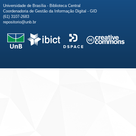
Universidade de Brasília - Biblioteca Central
Coordenadoria de Gestão da Informação Digital - GID
(61) 3107-2683
repositorio@unb.br
Fale conosco
Sobre