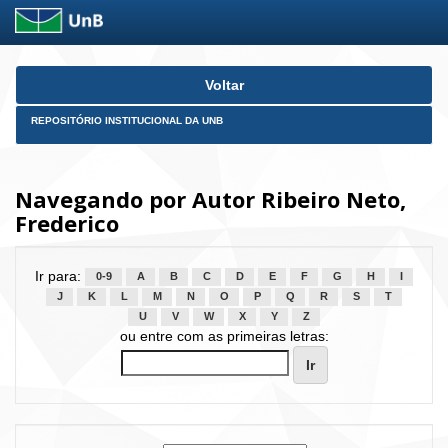
Skip
Voltar
navigation
REPOSITÓRIO INSTITUCIONAL DA UNB
Navegando por Autor Ribeiro Neto,
Frederico
Ir para:
0-9
A
B
C
D
E
F
G
H
I
J
K
L
M
N
O
P
Q
R
S
T
U
V
W
X
Y
Z
ou entre com as primeiras letras: