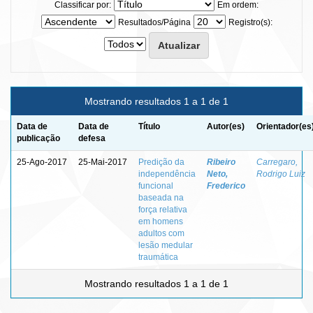
Classificar por:
Em ordem:
Resultados/Página
Registro(s):
Mostrando resultados 1 a 1 de 1
Data de
Data de
Título
Autor(es)
Orientador(es
publicação
defesa
25-Ago-2017
25-Mai-2017
Predição da
Ribeiro
Carregaro,
independência
Neto,
Rodrigo Luiz
funcional
Frederico
baseada na
força relativa
em homens
adultos com
lesão medular
traumática
Mostrando resultados 1 a 1 de 1