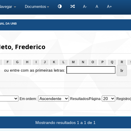
Navegar
Documentos
A-
A
A+
NAL DA UNB
eto, Frederico
F
G
H
I
J
K
L
M
N
O
P
Q
R
ou entre com as primeiras letras:
Em ordem:
Resultados/Página
Registro(
Mostrando resultados 1 a 1 de 1