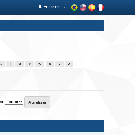
Entrar em:
S
T
U
V
W
X
Y
Z
s):