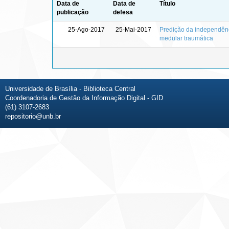
Data de
Data de
Título
publicação
defesa
25-Ago-2017
25-Mai-2017
Predição da independênc
medular traumática
Universidade de Brasília - Biblioteca Central
Coordenadoria de Gestão da Informação Digital - GID
(61) 3107-2683
repositorio@unb.br