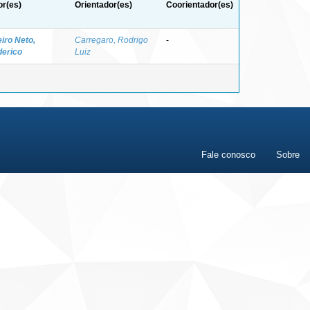
or(es)
Orientador(es)
Coorientador(es)
iro Neto,
Carregaro, Rodrigo
-
derico
Luiz
Fale conosco
Sobre