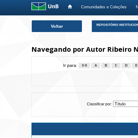
Comunidades e Coleções
Skip
REPOSITÓRIO INSTITUCIO
Voltar
navigation
Navegando por Autor Ribeiro N
Ir para:
0-9
A
B
C
D
E
Classificar por: