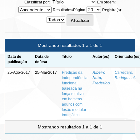
Classificar por:
Em ordem:
Resultados/Página
Registro(s):
Mostrando resultados 1 a 1 de 1
Data de
Data de
Título
Autor(es)
Orientador(es
publicação
defesa
25-Ago-2017
25-Mai-2017
Predição da
Ribeiro
Carregaro,
independência
Neto,
Rodrigo Luiz
funcional
Frederico
baseada na
força relativa
em homens
adultos com
lesão medular
traumática
Mostrando resultados 1 a 1 de 1