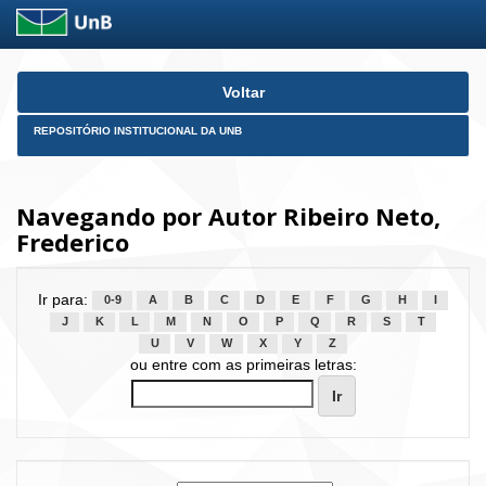
Skip
Voltar
navigation
REPOSITÓRIO INSTITUCIONAL DA UNB
Navegando por Autor Ribeiro Neto,
Frederico
Ir para:
0-9
A
B
C
D
E
F
G
H
I
J
K
L
M
N
O
P
Q
R
S
T
U
V
W
X
Y
Z
ou entre com as primeiras letras: