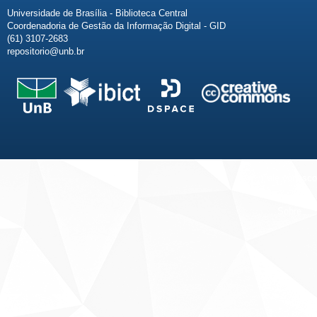
Universidade de Brasília - Biblioteca Central
Coordenadoria de Gestão da Informação Digital - GID
(61) 3107-2683
repositorio@unb.br
Fale conosco
Sobre