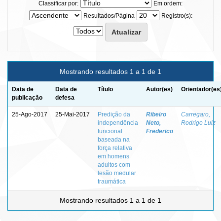
Classificar por:
Em ordem:
Resultados/Página
Registro(s):
Mostrando resultados 1 a 1 de 1
Data de
Data de
Título
Autor(es)
Orientador(es
publicação
defesa
25-Ago-2017
25-Mai-2017
Predição da
Ribeiro
Carregaro,
independência
Neto,
Rodrigo Luiz
funcional
Frederico
baseada na
força relativa
em homens
adultos com
lesão medular
traumática
Mostrando resultados 1 a 1 de 1