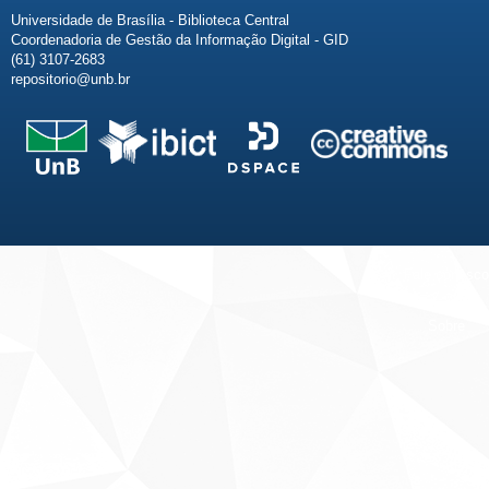
Universidade de Brasília - Biblioteca Central
Coordenadoria de Gestão da Informação Digital - GID
(61) 3107-2683
repositorio@unb.br
Fale conosco
Sobre