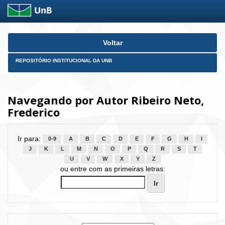
Skip
Voltar
navigation
REPOSITÓRIO INSTITUCIONAL DA UNB
Navegando por Autor Ribeiro Neto,
Frederico
Ir para:
0-9
A
B
C
D
E
F
G
H
I
J
K
L
M
N
O
P
Q
R
S
T
U
V
W
X
Y
Z
ou entre com as primeiras letras: