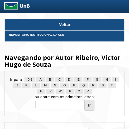
Skip
Voltar
navigation
REPOSITÓRIO INSTITUCIONAL DA UNB
Navegando por Autor Ribeiro, Victor
Hugo de Souza
Ir para:
0-9
A
B
C
D
E
F
G
H
I
J
K
L
M
N
O
P
Q
R
S
T
U
V
W
X
Y
Z
ou entre com as primeiras letras: