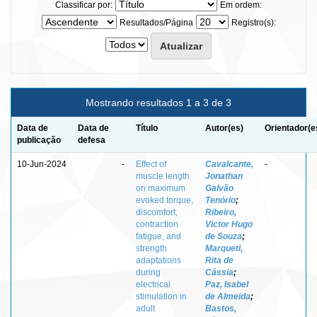
Classificar por:
Em ordem:
Resultados/Página
Registro(s):
Mostrando resultados 1 a 3 de 3
Data de
Data de
Título
Autor(es)
Orientador(e
publicação
defesa
10-Jun-2024
-
Effect of
Cavalcante,
-
muscle length
Jonathan
on maximum
Galvão
evoked torque,
Tenório
;
discomfort,
Ribeiro,
contraction
Victor Hugo
fatigue, and
de Souza
;
strength
Marqueti,
adaptations
Rita de
during
Cássia
;
electrical
Paz, Isabel
stimulation in
de Almeida
;
adult
Bastos,