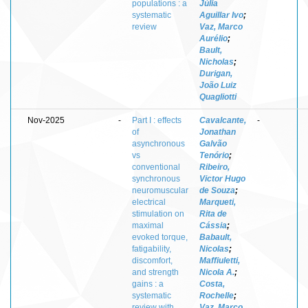
populations : a
Júlia
systematic
Aguillar Ivo
;
review
Vaz, Marco
Aurélio
;
Bault,
Nicholas
;
Durigan,
João Luiz
Quagliotti
Nov-2025
-
Part I : effects
Cavalcante,
-
of
Jonathan
asynchronous
Galvão
vs
Tenório
;
conventional
Ribeiro,
synchronous
Victor Hugo
neuromuscular
de Souza
;
electrical
Marqueti,
stimulation on
Rita de
maximal
Cássia
;
evoked torque,
Babault,
fatigability,
Nicolas
;
discomfort,
Maffiuletti,
and strength
Nicola A.
;
gains : a
Costa,
systematic
Rochelle
;
review with
Vaz, Marco