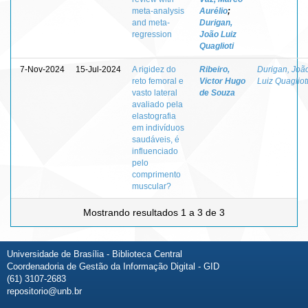
meta-analysis
Aurélio
;
and meta-
Durigan,
regression
João Luiz
Quaglioti
7-Nov-2024
15-Jul-2024
A rigidez do
Ribeiro,
Durigan, Joã
reto femoral e
Victor Hugo
Luiz Quagliott
vasto lateral
de Souza
avaliado pela
elastografia
em indivíduos
saudáveis, é
influenciado
pelo
comprimento
muscular?
Mostrando resultados 1 a 3 de 3
Universidade de Brasília - Biblioteca Central
Coordenadoria de Gestão da Informação Digital - GID
(61) 3107-2683
repositorio@unb.br