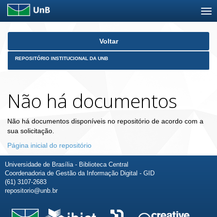
Skip
Voltar
navigation
REPOSITÓRIO INSTITUCIONAL DA UNB
Não há documentos
Não há documentos disponíveis no repositório de acordo com a
sua solicitação.
Página inicial do repositório
Universidade de Brasília - Biblioteca Central
Coordenadoria de Gestão da Informação Digital - GID
(61) 3107-2683
repositorio@unb.br