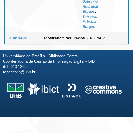
Sobrinho,
Asdrúbal
Borges
;
Teixeira,
Fabrícia
Borges
< Anterior
Mostrando resultados 2 a 2 de 2
Universidade de Brasília - Biblioteca Central
Coordenadoria de Gestão da Informação Digital - GID
(61) 3107-2683
repositorio@unb.br
Fale conosco