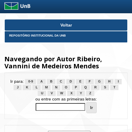
Skip
Voltar
navigation
REPOSITÓRIO INSTITUCIONAL DA UNB
Navegando por Autor Ribeiro,
Vannini de Medeiros Mendes
Ir para:
0-9
A
B
C
D
E
F
G
H
I
J
K
L
M
N
O
P
Q
R
S
T
U
V
W
X
Y
Z
ou entre com as primeiras letras: