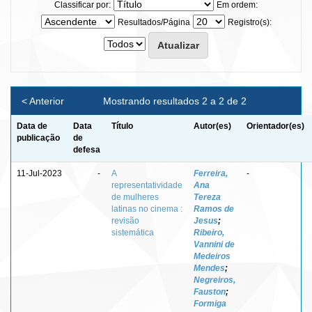
Classificar por:
Em ordem:
Resultados/Página
Registro(s):
< Anterior
Mostrando resultados 2 a 2 de 2
Data de
Data
Título
Autor(es)
Orientador(es)
publicação
de
defesa
11-Jul-2023
-
A
Ferreira,
-
representatividade
Ana
de mulheres
Tereza
latinas no cinema :
Ramos de
revisão
Jesus
;
sistemática
Ribeiro,
Vannini de
Medeiros
Mendes
;
Negreiros,
Fauston
;
Formiga