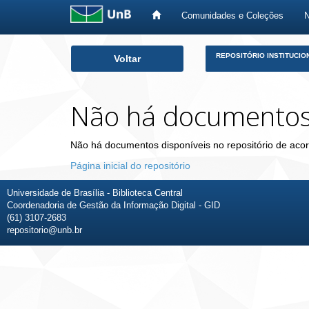
Comunidades e Coleções
Skip
REPOSITÓRIO INSTITUCIO
Voltar
navigation
Não há documento
Não há documentos disponíveis no repositório de acor
Página inicial do repositório
Universidade de Brasília - Biblioteca Central
Coordenadoria de Gestão da Informação Digital - GID
(61) 3107-2683
repositorio@unb.br