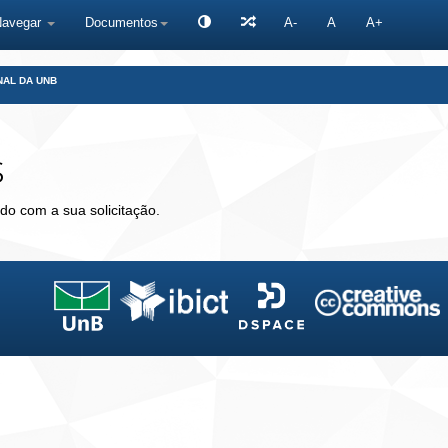
Navegar
Documentos
A-
A
A+
NAL DA UNB
s
do com a sua solicitação.