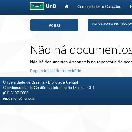
Comunidades e Coleções
Skip
REPOSITÓRIO INSTITUCIO
Voltar
navigation
Não há documento
Não há documentos disponíveis no repositório de acor
Página inicial do repositório
Universidade de Brasília - Biblioteca Central
Coordenadoria de Gestão da Informação Digital - GID
(61) 3107-2683
repositorio@unb.br