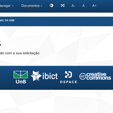
Navegar
Documentos
A-
A
A+
NAL DA UNB
s
do com a sua solicitação.