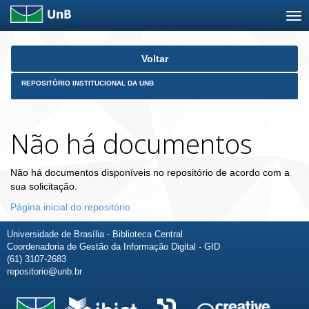
Skip
Voltar
navigation
REPOSITÓRIO INSTITUCIONAL DA UNB
Não há documentos
Não há documentos disponíveis no repositório de acordo com a
sua solicitação.
Página inicial do repositório
Universidade de Brasília - Biblioteca Central
Coordenadoria de Gestão da Informação Digital - GID
(61) 3107-2683
repositorio@unb.br