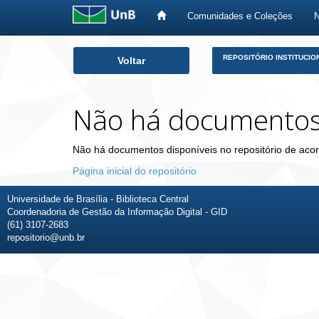
Comunidades e Coleções
Skip
REPOSITÓRIO INSTITUCIO
Voltar
navigation
Não há documento
Não há documentos disponíveis no repositório de acor
Página inicial do repositório
Universidade de Brasília - Biblioteca Central
Coordenadoria de Gestão da Informação Digital - GID
(61) 3107-2683
repositorio@unb.br