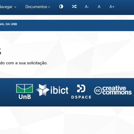
Navegar
Documentos
A-
A
A+
NAL DA UNB
s
do com a sua solicitação.