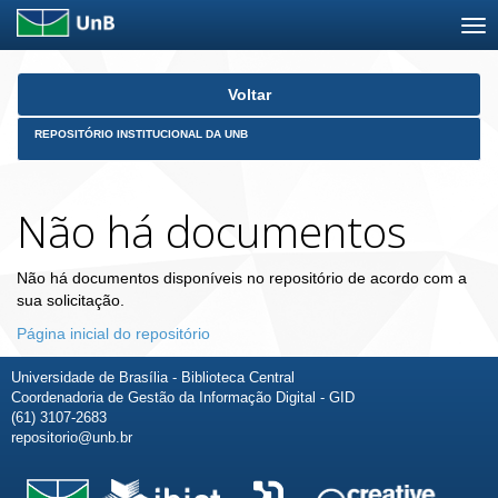
Skip
Voltar
navigation
REPOSITÓRIO INSTITUCIONAL DA UNB
Não há documentos
Não há documentos disponíveis no repositório de acordo com a
sua solicitação.
Página inicial do repositório
Universidade de Brasília - Biblioteca Central
Coordenadoria de Gestão da Informação Digital - GID
(61) 3107-2683
repositorio@unb.br