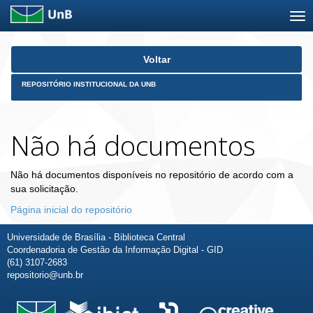
Skip
Voltar
navigation
REPOSITÓRIO INSTITUCIONAL DA UNB
Não há documentos
Não há documentos disponíveis no repositório de acordo com a
sua solicitação.
Página inicial do repositório
Universidade de Brasília - Biblioteca Central
Coordenadoria de Gestão da Informação Digital - GID
(61) 3107-2683
repositorio@unb.br