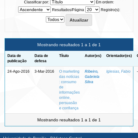
Classificar por:
Em ordem:
Resultados/Página
Registro(s):
Mostrando resultados 1 a 1 de 1
Data de
Data de
Título
Autor(es)
Orientador(es)
publicação
defesa
24-Ago-2016
3-Mar-2016
O marketing
Ribeiro,
Iglesias, Fabio
-
das notícias
Gabriela
: consumo
Silva
de
informações
online,
persuasão
e confiança
Mostrando resultados 1 a 1 de 1