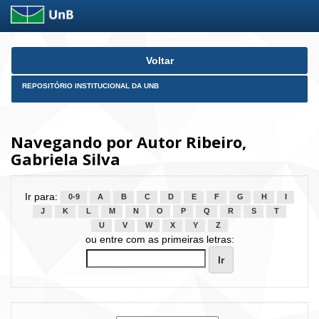
Skip
Voltar
navigation
REPOSITÓRIO INSTITUCIONAL DA UNB
Navegando por Autor Ribeiro,
Gabriela Silva
Ir para:
0-9
A
B
C
D
E
F
G
H
I
J
K
L
M
N
O
P
Q
R
S
T
U
V
W
X
Y
Z
ou entre com as primeiras letras: