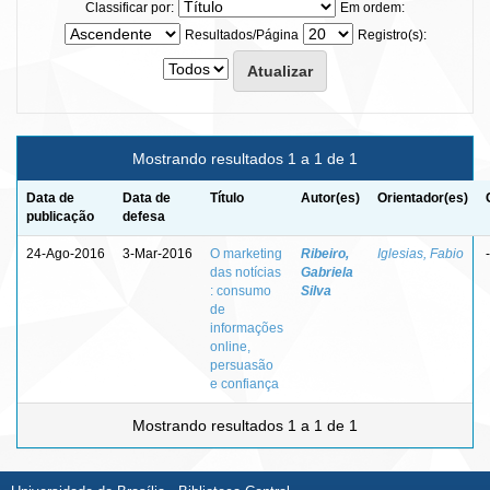
Classificar por:
Em ordem:
Resultados/Página
Registro(s):
Mostrando resultados 1 a 1 de 1
Data de
Data de
Título
Autor(es)
Orientador(es)
publicação
defesa
24-Ago-2016
3-Mar-2016
O marketing
Ribeiro,
Iglesias, Fabio
-
das notícias
Gabriela
: consumo
Silva
de
informações
online,
persuasão
e confiança
Mostrando resultados 1 a 1 de 1