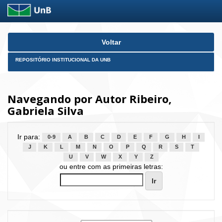
Skip
Voltar
navigation
REPOSITÓRIO INSTITUCIONAL DA UNB
Navegando por Autor Ribeiro,
Gabriela Silva
Ir para:
0-9
A
B
C
D
E
F
G
H
I
J
K
L
M
N
O
P
Q
R
S
T
U
V
W
X
Y
Z
ou entre com as primeiras letras: