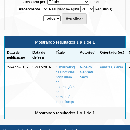
Classificar por:
Em ordem:
Resultados/Página
Registro(s):
Mostrando resultados 1 a 1 de 1
Data de
Data de
Título
Autor(es)
Orientador(es)
publicação
defesa
24-Ago-2016
3-Mar-2016
O marketing
Ribeiro,
Iglesias, Fabio
-
das notícias
Gabriela
: consumo
Silva
de
informações
online,
persuasão
e confiança
Mostrando resultados 1 a 1 de 1