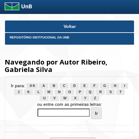
Skip
Voltar
navigation
REPOSITÓRIO INSTITUCIONAL DA UNB
Navegando por Autor Ribeiro,
Gabriela Silva
Ir para:
0-9
A
B
C
D
E
F
G
H
I
J
K
L
M
N
O
P
Q
R
S
T
U
V
W
X
Y
Z
ou entre com as primeiras letras: