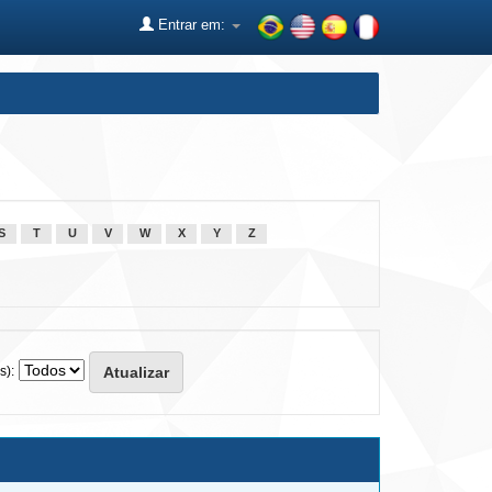
Entrar em:
S
T
U
V
W
X
Y
Z
s):