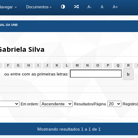
Navegar
Documentos
A-
A
A+
NAL DA UNB
abriela Silva
F
G
H
I
J
K
L
M
N
O
P
Q
R
ou entre com as primeiras letras:
Em ordem:
Resultados/Página
Registro(
Mostrando resultados 1 a 1 de 1