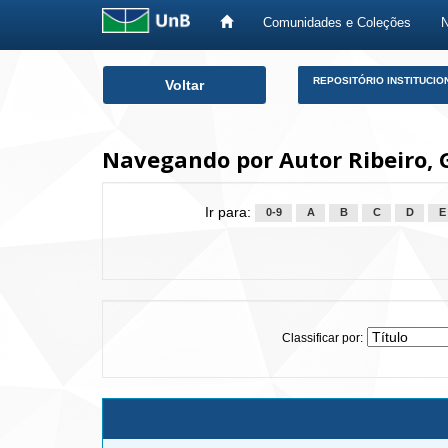
Comunidades e Coleções
Skip
REPOSITÓRIO INSTITUCIO
Voltar
navigation
Navegando por Autor Ribeiro, G
Ir para:
0-9
A
B
C
D
E
Classificar por: