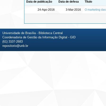
Data de publicação
Data de defesa
Título
24-Ago-2016
3-Mar-2016
O marketing das
Universidade de Brasília - Biblioteca Central
Coordenadoria de Gestão da Informação Digital - GID
(61) 3107-2683
repositorio@unb.br