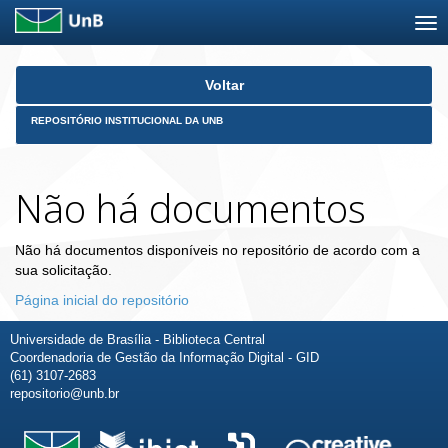
Skip
Voltar
navigation
REPOSITÓRIO INSTITUCIONAL DA UNB
Não há documentos
Não há documentos disponíveis no repositório de acordo com a
sua solicitação.
Página inicial do repositório
Universidade de Brasília - Biblioteca Central
Coordenadoria de Gestão da Informação Digital - GID
(61) 3107-2683
repositorio@unb.br