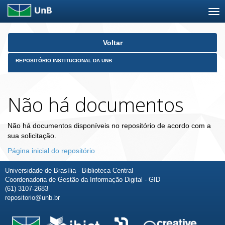
Skip
Voltar
navigation
REPOSITÓRIO INSTITUCIONAL DA UNB
Não há documentos
Não há documentos disponíveis no repositório de acordo com a
sua solicitação.
Página inicial do repositório
Universidade de Brasília - Biblioteca Central
Coordenadoria de Gestão da Informação Digital - GID
(61) 3107-2683
repositorio@unb.br