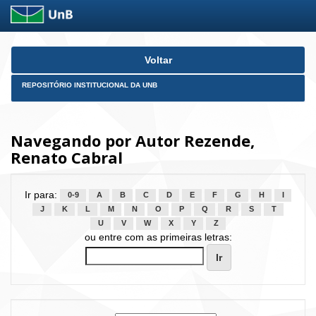
Skip
Voltar
navigation
REPOSITÓRIO INSTITUCIONAL DA UNB
Navegando por Autor Rezende,
Renato Cabral
Ir para:
0-9
A
B
C
D
E
F
G
H
I
J
K
L
M
N
O
P
Q
R
S
T
U
V
W
X
Y
Z
ou entre com as primeiras letras: