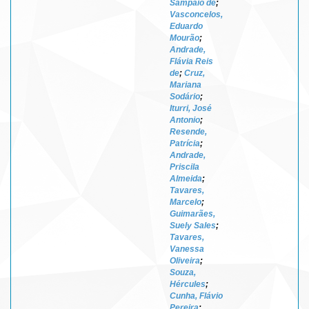
Sampaio de
;
Vasconcelos,
Eduardo
Mourão
;
Andrade,
Flávia Reis
de
;
Cruz,
Mariana
Sodário
;
Iturri, José
Antonio
;
Resende,
Patrícia
;
Andrade,
Priscila
Almeida
;
Tavares,
Marcelo
;
Guimarães,
Suely Sales
;
Tavares,
Vanessa
Oliveira
;
Souza,
Hércules
;
Cunha, Flávio
Pereira
;