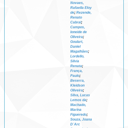
Novaes,
Rafaella Eloy
de
;
Rezende,
Renato
Cabral
;
Campos,
Ioneide de
Oliveira
;
Goulart,
Daniel
Magalhães
;
Lordello,
Silvia
Renata
;
França,
Paulo
;
Beserra,
Kleidson
Oliveira
;
Silva, Lucas
Lemos da
;
Machado,
Marina
Figueredo
;
Souza, Joana
D´Arc