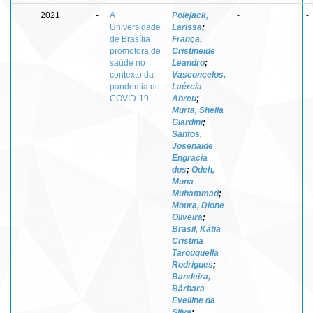
2021
-
A
Polejack,
-
-
Universidade
Larissa
;
de Brasília
França,
promotora de
Cristineide
saúde no
Leandro
;
contexto da
Vasconcelos,
pandemia de
Laércia
COVID-19
Abreu
;
Murta, Sheila
Giardini
;
Santos,
Josenaide
Engracia
dos
;
Odeh,
Muna
Muhammad
;
Moura, Dione
Oliveira
;
Brasil, Kátia
Cristina
Tarouquella
Rodrigues
;
Bandeira,
Bárbara
Evelline da
Silva
;