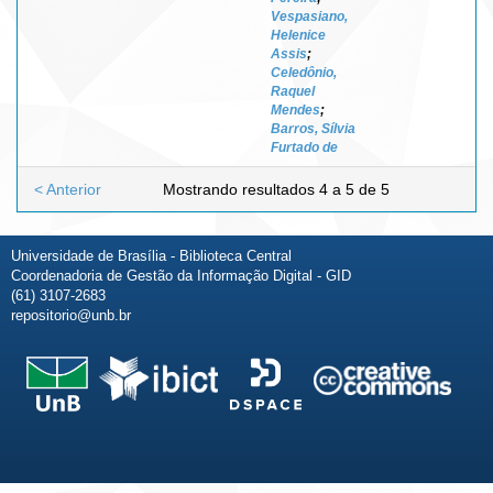
Vespasiano,
Helenice
Assis
;
Celedônio,
Raquel
Mendes
;
Barros, Sílvia
Furtado de
< Anterior
Mostrando resultados 4 a 5 de 5
Universidade de Brasília - Biblioteca Central
Coordenadoria de Gestão da Informação Digital - GID
(61) 3107-2683
repositorio@unb.br