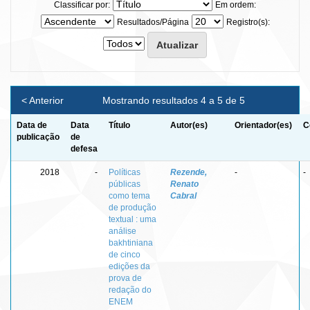
Classificar por:
Em ordem:
Resultados/Página
Registro(s):
< Anterior
Mostrando resultados 4 a 5 de 5
Data de
Data
Título
Autor(es)
Orientador(es)
C
publicação
de
defesa
2018
-
Políticas
Rezende,
-
-
públicas
Renato
como tema
Cabral
de produção
textual : uma
análise
bakhtiniana
de cinco
edições da
prova de
redação do
ENEM