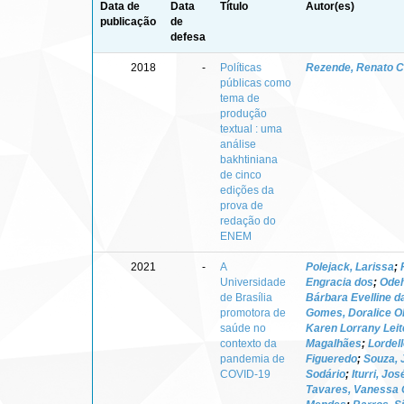
Data de
Data
Título
Autor(es)
publicação
de
defesa
2018
-
Políticas
Rezende, Renato C
públicas como
tema de
produção
textual : uma
análise
bakhtiniana
de cinco
edições da
prova de
redação do
ENEM
2021
-
A
Polejack, Larissa
;
Universidade
Engracia dos
;
Ode
de Brasília
Bárbara Evelline da
promotora de
Gomes, Doralice Ol
saúde no
Karen Lorrany Leit
contexto da
Magalhães
;
Lordell
pandemia de
Figueredo
;
Souza, 
COVID-19
Sodário
;
Iturri, Jo
Tavares, Vanessa O