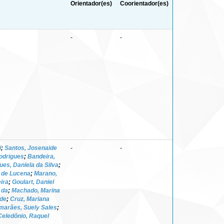
Orientador(es)
Coorientador(es)
-
-
i
;
Santos, Josenaide
-
-
Rodrigues
;
Bandeira,
ues, Daniela da Silva
;
 de Lucena
;
Marano,
ira
;
Goulart, Daniel
 da
;
Machado, Marina
 de
;
Cruz, Mariana
marães, Suely Sales
;
Celedônio, Raquel