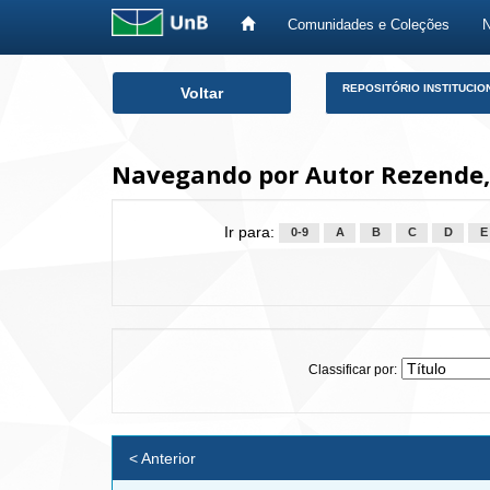
Comunidades e Coleções
Skip
REPOSITÓRIO INSTITUCIO
Voltar
navigation
Navegando por Autor Rezende,
Ir para:
0-9
A
B
C
D
E
Classificar por:
< Anterior