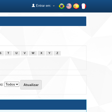
Entrar em:
S
T
U
V
W
X
Y
Z
s):