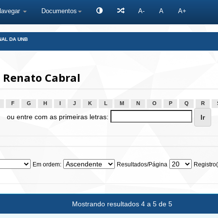
Navegar
Documentos
A-
A
A+
NAL DA UNB
 Renato Cabral
F
G
H
I
J
K
L
M
N
O
P
Q
R
ou entre com as primeiras letras:
Em ordem:
Resultados/Página
Registro(
Mostrando resultados 4 a 5 de 5