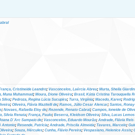
abral
França, Cristineide Leandro
;
Vasconcelos, Laércia Abreu
;
Murta, Sheila Giardin
h, Muna Muhammad
;
Moura, Dione Oliveira
;
Brasil, Kátia Cristina Tarouquella 
 Silva
;
Pedroza, Regina Lúcia Sucupira
;
Turra, Virgínia
;
Macedo, Karen
;
Rodrig
iveira
;
Oliveira, Flávia Mazitelli de
;
Ramos, Júlio Cesar Alencar
;
Santos, Ronay
e
;
Novaes, Rafaella Eloy de
;
Rezende, Renato Cabral
;
Campos, Ioneide de Olive
o, Silvia Renata
;
França, Paulo
;
Beserra, Kleidson Oliveira
;
Silva, Lucas Lemos
Joana D´Arc Sampaio de
;
Vasconcelos, Eduardo Mourão
;
Andrade, Flávia Reis
sé Antonio
;
Resende, Patrícia
;
Andrade, Priscila Almeida
;
Tavares, Marcelo
;
Gui
liveira
;
Souza, Hércules
;
Cunha, Flávio Pereira
;
Vespasiano, Helenice Assis
;