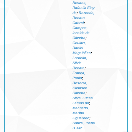
Novaes,
Rafaella Eloy
de
;
Rezende,
Renato
Cabral
;
Campos,
Ioneide de
Oliveira
;
Goulart,
Daniel
Magalhães
;
Lordello,
Silvia
Renata
;
França,
Paulo
;
Beserra,
Kleidson
Oliveira
;
Silva, Lucas
Lemos da
;
Machado,
Marina
Figueredo
;
Souza, Joana
D´Arc