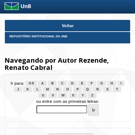
Skip
Voltar
navigation
REPOSITÓRIO INSTITUCIONAL DA UNB
Navegando por Autor Rezende,
Renato Cabral
Ir para:
0-9
A
B
C
D
E
F
G
H
I
J
K
L
M
N
O
P
Q
R
S
T
U
V
W
X
Y
Z
ou entre com as primeiras letras: