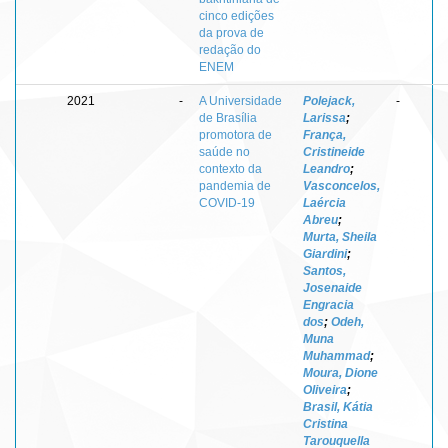
cinco edições
da prova de
redação do
ENEM
2021
-
A Universidade
Polejack,
-
de Brasília
Larissa
;
promotora de
França,
saúde no
Cristineide
contexto da
Leandro
;
pandemia de
Vasconcelos,
COVID-19
Laércia
Abreu
;
Murta, Sheila
Giardini
;
Santos,
Josenaide
Engracia
dos
;
Odeh,
Muna
Muhammad
;
Moura, Dione
Oliveira
;
Brasil, Kátia
Cristina
Tarouquella