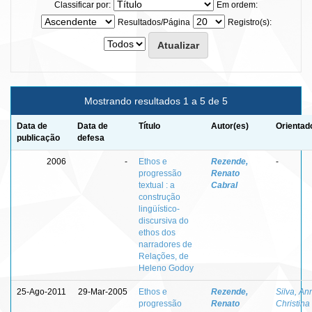
Classificar por:
Em ordem:
Resultados/Página
Registro(s):
Mostrando resultados 1 a 5 de 5
Data de
Data de
Título
Autor(es)
Orientad
publicação
defesa
2006
-
Ethos e
Rezende,
-
progressão
Renato
textual : a
Cabral
construção
lingüístico-
discursiva do
ethos dos
narradores de
Relações, de
Heleno Godoy
25-Ago-2011
29-Mar-2005
Ethos e
Rezende,
Silva, An
progressão
Renato
Christina