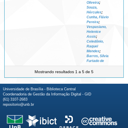
Oliveira
;
Souza,
Hércules
;
Cunha, Flávio
Pereira
;
Vespasiano,
Helenice
Assis
;
Celedônio,
Raquel
Mendes
;
Barros, Sílvia
Furtado de
Mostrando resultados 1 a 5 de 5
Universidade de Brasília - Biblioteca Central
Coordenadoria de Gestão da Informação Digital - GID
(61) 3107-2683
repositorio@unb.br