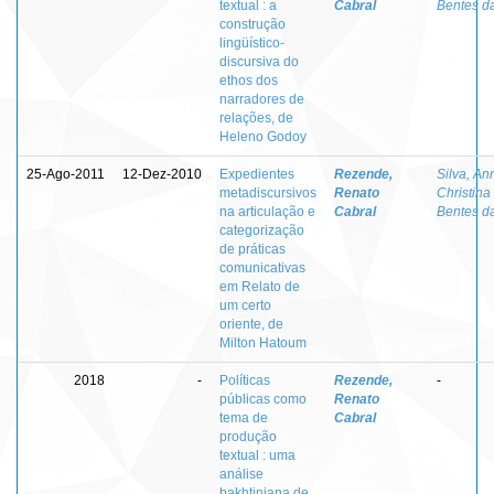
textual : a
Cabral
Bentes d
construção
lingüístico-
discursiva do
ethos dos
narradores de
relações, de
Heleno Godoy
25-Ago-2011
12-Dez-2010
Expedientes
Rezende,
Silva, An
metadiscursivos
Renato
Christina
na articulação e
Cabral
Bentes d
categorização
de práticas
comunicativas
em Relato de
um certo
oriente, de
Milton Hatoum
2018
-
Políticas
Rezende,
-
públicas como
Renato
tema de
Cabral
produção
textual : uma
análise
bakhtiniana de