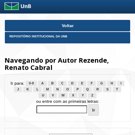
Skip
Voltar
navigation
REPOSITÓRIO INSTITUCIONAL DA UNB
Navegando por Autor Rezende,
Renato Cabral
Ir para:
0-9
A
B
C
D
E
F
G
H
I
J
K
L
M
N
O
P
Q
R
S
T
U
V
W
X
Y
Z
ou entre com as primeiras letras: