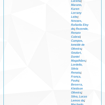
Lucena
;
Marano,
Karen
Lorrany
Leite
;
Novaes,
Rafaella Eloy
de
;
Rezende,
Renato
Cabral
;
Campos,
Ioneide de
Oliveira
;
Goulart,
Daniel
Magalhães
;
Lordello,
Silvia
Renata
;
França,
Paulo
;
Beserra,
Kleidson
Oliveira
;
Silva, Lucas
Lemos da
;
Machado,