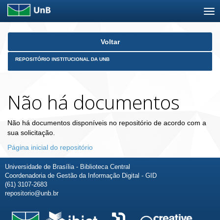
Skip
Voltar
navigation
REPOSITÓRIO INSTITUCIONAL DA UNB
Não há documentos
Não há documentos disponíveis no repositório de acordo com a
sua solicitação.
Página inicial do repositório
Universidade de Brasília - Biblioteca Central
Coordenadoria de Gestão da Informação Digital - GID
(61) 3107-2683
repositorio@unb.br