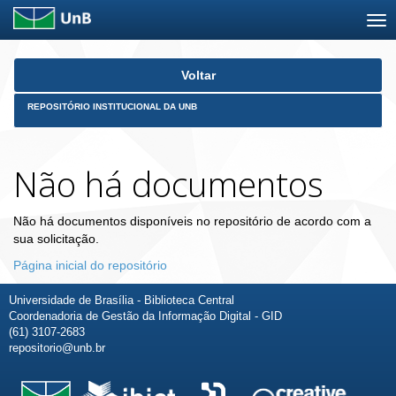
Skip
Voltar
navigation
REPOSITÓRIO INSTITUCIONAL DA UNB
Não há documentos
Não há documentos disponíveis no repositório de acordo com a
sua solicitação.
Página inicial do repositório
Universidade de Brasília - Biblioteca Central
Coordenadoria de Gestão da Informação Digital - GID
(61) 3107-2683
repositorio@unb.br