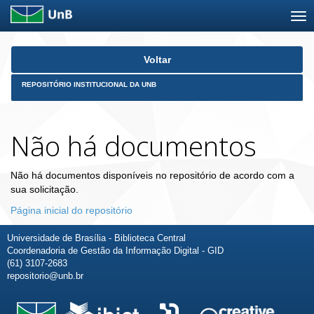
Skip
Voltar
navigation
REPOSITÓRIO INSTITUCIONAL DA UNB
Não há documentos
Não há documentos disponíveis no repositório de acordo com a
sua solicitação.
Página inicial do repositório
Universidade de Brasília - Biblioteca Central
Coordenadoria de Gestão da Informação Digital - GID
(61) 3107-2683
repositorio@unb.br