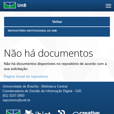
Skip
Voltar
navigation
REPOSITÓRIO INSTITUCIONAL DA UNB
Não há documentos
Não há documentos disponíveis no repositório de acordo com a
sua solicitação.
Página inicial do repositório
Universidade de Brasília - Biblioteca Central
Coordenadoria de Gestão da Informação Digital - GID
(61) 3107-2683
repositorio@unb.br