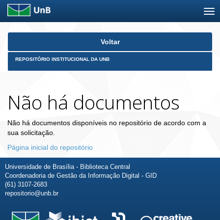
Skip
Voltar
navigation
REPOSITÓRIO INSTITUCIONAL DA UNB
Não há documentos
Não há documentos disponíveis no repositório de acordo com a
sua solicitação.
Página inicial do repositório
Universidade de Brasília - Biblioteca Central
Coordenadoria de Gestão da Informação Digital - GID
(61) 3107-2683
repositorio@unb.br