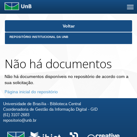
Skip
Voltar
navigation
REPOSITÓRIO INSTITUCIONAL DA UNB
Não há documentos
Não há documentos disponíveis no repositório de acordo com a
sua solicitação.
Página inicial do repositório
Universidade de Brasília - Biblioteca Central
Coordenadoria de Gestão da Informação Digital - GID
(61) 3107-2683
repositorio@unb.br