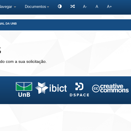
Navegar
Documentos
A-
A
A+
NAL DA UNB
s
do com a sua solicitação.