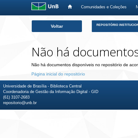
Comunidades e Coleções
Skip
REPOSITÓRIO INSTITUCIO
Voltar
navigation
Não há documento
Não há documentos disponíveis no repositório de acor
Página inicial do repositório
Universidade de Brasília - Biblioteca Central
Coordenadoria de Gestão da Informação Digital - GID
(61) 3107-2683
repositorio@unb.br