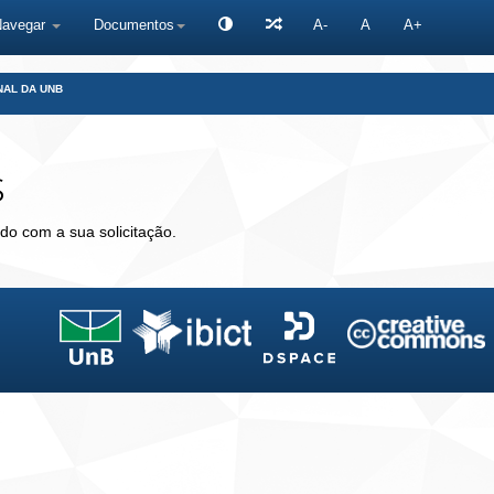
Navegar
Documentos
A-
A
A+
NAL DA UNB
s
do com a sua solicitação.