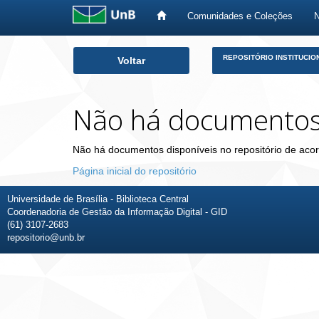
Comunidades e Coleções
Skip
REPOSITÓRIO INSTITUCIO
Voltar
navigation
Não há documento
Não há documentos disponíveis no repositório de acor
Página inicial do repositório
Universidade de Brasília - Biblioteca Central
Coordenadoria de Gestão da Informação Digital - GID
(61) 3107-2683
repositorio@unb.br