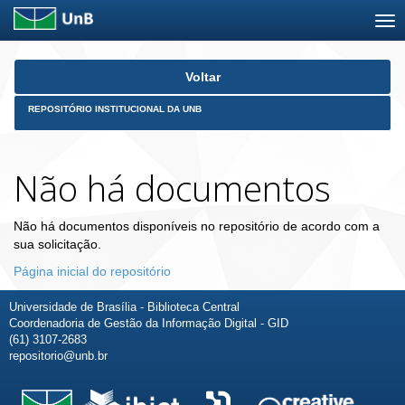
Skip
Voltar
navigation
REPOSITÓRIO INSTITUCIONAL DA UNB
Não há documentos
Não há documentos disponíveis no repositório de acordo com a
sua solicitação.
Página inicial do repositório
Universidade de Brasília - Biblioteca Central
Coordenadoria de Gestão da Informação Digital - GID
(61) 3107-2683
repositorio@unb.br