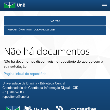
Skip
Voltar
navigation
REPOSITÓRIO INSTITUCIONAL DA UNB
Não há documentos
Não há documentos disponíveis no repositório de acordo com a
sua solicitação.
Página inicial do repositório
Universidade de Brasília - Biblioteca Central
Coordenadoria de Gestão da Informação Digital - GID
(61) 3107-2683
repositorio@unb.br