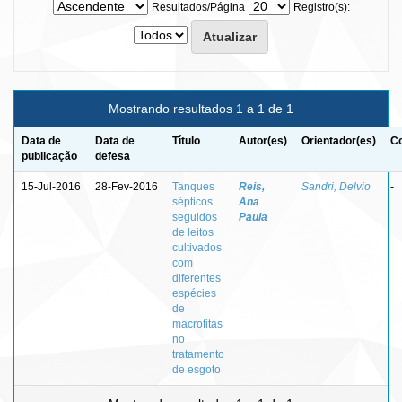
Resultados/Página
Registro(s):
Mostrando resultados 1 a 1 de 1
Data de
Data de
Título
Autor(es)
Orientador(es)
Co
publicação
defesa
15-Jul-2016
28-Fev-2016
Tanques
Reis,
Sandri, Delvio
-
sépticos
Ana
seguidos
Paula
de leitos
cultivados
com
diferentes
espécies
de
macrofitas
no
tratamento
de esgoto