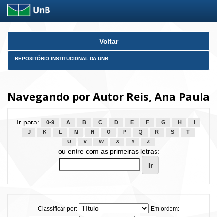
Skip
Voltar
navigation
REPOSITÓRIO INSTITUCIONAL DA UNB
Navegando por Autor Reis, Ana Paula
Ir para:
0-9
A
B
C
D
E
F
G
H
I
J
K
L
M
N
O
P
Q
R
S
T
U
V
W
X
Y
Z
ou entre com as primeiras letras:
Classificar por:
Em ordem: