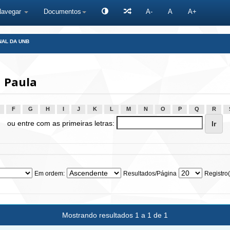
Navegar
Documentos
A-
A
A+
NAL DA UNB
a Paula
F
G
H
I
J
K
L
M
N
O
P
Q
R
ou entre com as primeiras letras:
Em ordem:
Resultados/Página
Registro(
Mostrando resultados 1 a 1 de 1