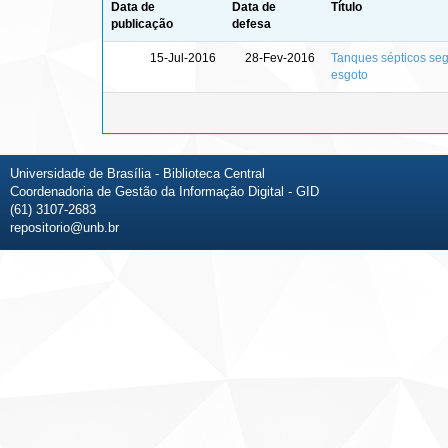
Data de
Data de
Título
publicação
defesa
15-Jul-2016
28-Fev-2016
Tanques sépticos segu
esgoto
Universidade de Brasília - Biblioteca Central
Coordenadoria de Gestão da Informação Digital - GID
(61) 3107-2683
repositorio@unb.br