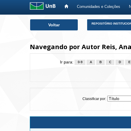
Comunidades e Coleções
Skip
REPOSITÓRIO INSTITUCIO
Voltar
navigation
Navegando por Autor Reis, An
Ir para:
0-9
A
B
C
D
E
Classificar por: