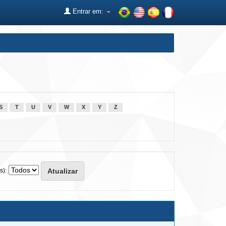
Entrar em:
S
T
U
V
W
X
Y
Z
s):