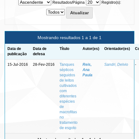
Resultados/Página
Registro(s):
Mostrando resultados 1 a 1 de 1
Data de
Data de
Título
Autor(es)
Orientador(es)
Co
publicação
defesa
15-Jul-2016
28-Fev-2016
Tanques
Reis,
Sandri, Delvio
-
sépticos
Ana
seguidos
Paula
de leitos
cultivados
com
diferentes
espécies
de
macrofitas
no
tratamento
de esgoto