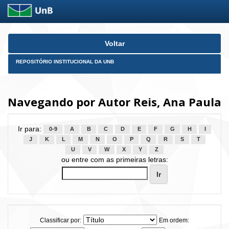
Skip
Voltar
navigation
REPOSITÓRIO INSTITUCIONAL DA UNB
Navegando por Autor Reis, Ana Paula
Ir para:
0-9
A
B
C
D
E
F
G
H
I
J
K
L
M
N
O
P
Q
R
S
T
U
V
W
X
Y
Z
ou entre com as primeiras letras:
Classificar por:
Em ordem: