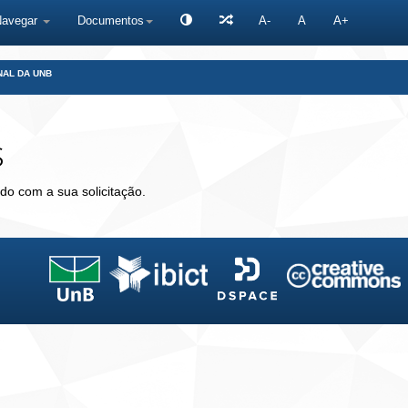
Navegar
Documentos
A-
A
A+
NAL DA UNB
s
do com a sua solicitação.