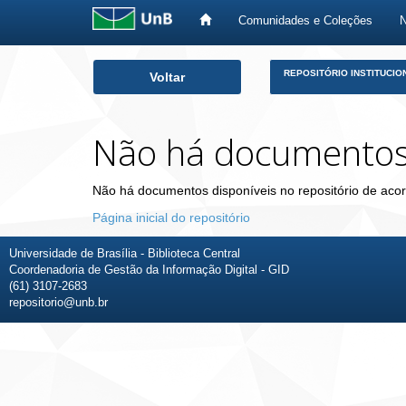
Comunidades e Coleções
Skip
REPOSITÓRIO INSTITUCIO
Voltar
navigation
Não há documento
Não há documentos disponíveis no repositório de acor
Página inicial do repositório
Universidade de Brasília - Biblioteca Central
Coordenadoria de Gestão da Informação Digital - GID
(61) 3107-2683
repositorio@unb.br