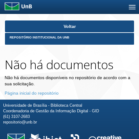
Skip
Voltar
navigation
REPOSITÓRIO INSTITUCIONAL DA UNB
Não há documentos
Não há documentos disponíveis no repositório de acordo com a
sua solicitação.
Página inicial do repositório
Universidade de Brasília - Biblioteca Central
Coordenadoria de Gestão da Informação Digital - GID
(61) 3107-2683
repositorio@unb.br