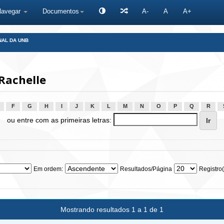
Navegar
Documentos
A-
A
A+
NAL DA UNB
Rachelle
F
G
H
I
J
K
L
M
N
O
P
Q
R
ou entre com as primeiras letras:
Em ordem:
Resultados/Página
Registro(
Mostrando resultados 1 a 1 de 1