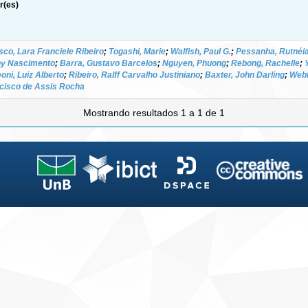
r(es)
sco, Lara Franciele Ribeiro
;
Togashi, Marie
;
Walfish, Paul G.
;
Pessanha, Rutnéia
y Nascimento
;
Barra, Gustavo Barcelos
;
Nguyen, Phuong
;
Rebong, Rachelle
;
oni, Luiz Alberto
;
Ribeiro, Ralff Carvalho Justiniano
;
Baxter, John Darling
;
Webb
cisco de Assis Rocha
Mostrando resultados 1 a 1 de 1