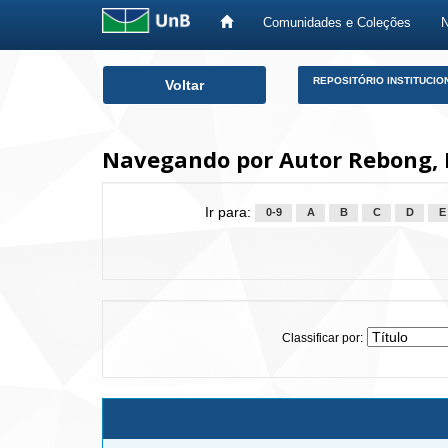
Comunidades e Coleções
Skip
REPOSITÓRIO INSTITUCIO
Voltar
navigation
Navegando por Autor Rebong, 
Ir para:
0-9
A
B
C
D
E
Classificar por: