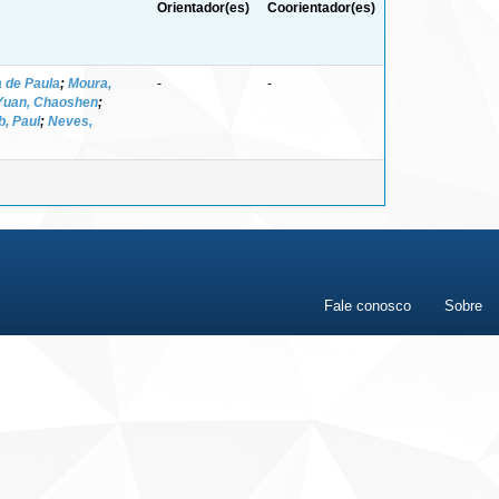
Orientador(es)
Coorientador(es)
 de Paula
;
Moura,
-
-
Yuan, Chaoshen
;
, Paul
;
Neves,
Fale conosco
Sobre