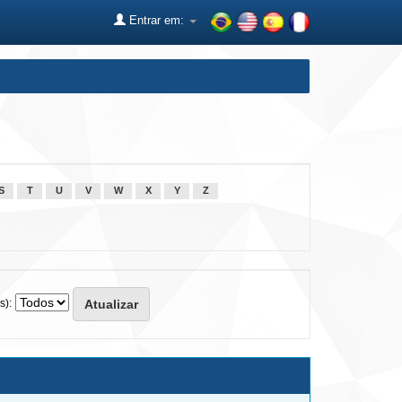
Entrar em:
S
T
U
V
W
X
Y
Z
s):