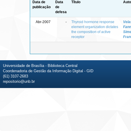
Data de
Data
Título
Auto
publicação
de
defesa
Abr-2007
-
Thyroid hormone response
Vela
element organization dictates
Fann
the composition of active
Sime
receptor
Fran
Universidade de Brasília - Biblioteca Central
Coordenadoria de Gestão da Informação Digital - GID
(61) 3107-2683
repositorio@unb.br