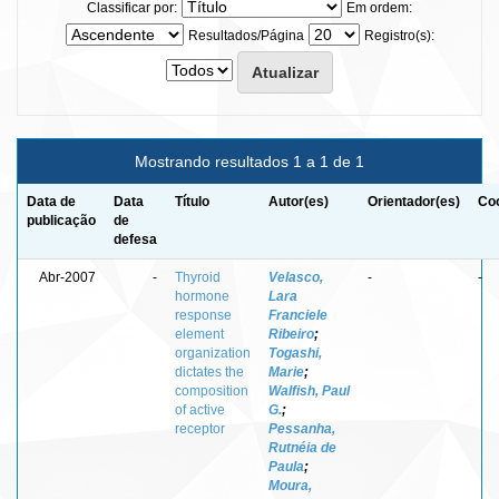
Classificar por:
Em ordem:
Resultados/Página
Registro(s):
Mostrando resultados 1 a 1 de 1
Data de
Data
Título
Autor(es)
Orientador(es)
Coo
publicação
de
defesa
Abr-2007
-
Thyroid
Velasco,
-
-
hormone
Lara
response
Franciele
element
Ribeiro
;
organization
Togashi,
dictates the
Marie
;
composition
Walfish, Paul
of active
G.
;
receptor
Pessanha,
Rutnéia de
Paula
;
Moura,