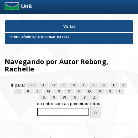
Skip
Voltar
navigation
REPOSITÓRIO INSTITUCIONAL DA UNB
Navegando por Autor Rebong,
Rachelle
Ir para:
0-9
A
B
C
D
E
F
G
H
I
J
K
L
M
N
O
P
Q
R
S
T
U
V
W
X
Y
Z
ou entre com as primeiras letras: