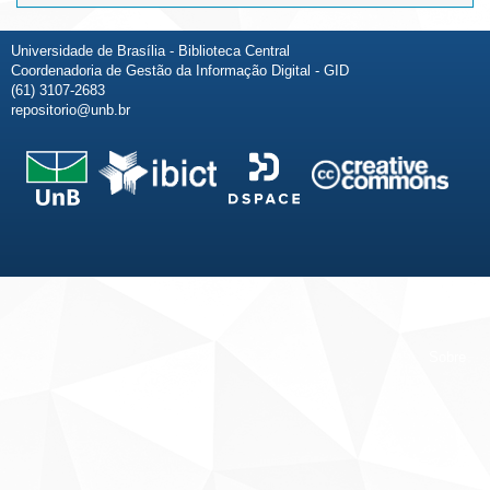
Universidade de Brasília - Biblioteca Central
Coordenadoria de Gestão da Informação Digital - GID
(61) 3107-2683
repositorio@unb.br
Fale conosco
Sobre