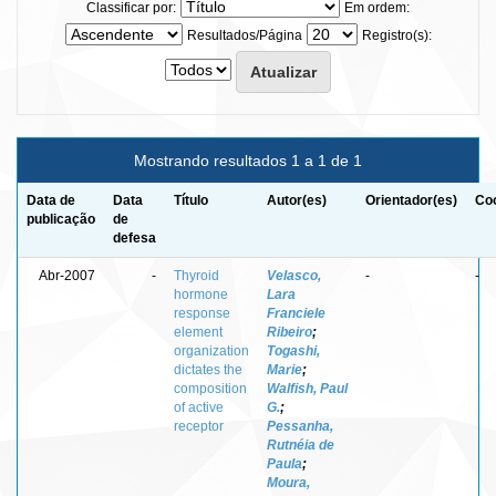
Classificar por:
Em ordem:
Resultados/Página
Registro(s):
Mostrando resultados 1 a 1 de 1
Data de
Data
Título
Autor(es)
Orientador(es)
Coo
publicação
de
defesa
Abr-2007
-
Thyroid
Velasco,
-
-
hormone
Lara
response
Franciele
element
Ribeiro
;
organization
Togashi,
dictates the
Marie
;
composition
Walfish, Paul
of active
G.
;
receptor
Pessanha,
Rutnéia de
Paula
;
Moura,