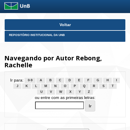
Skip
Voltar
navigation
REPOSITÓRIO INSTITUCIONAL DA UNB
Navegando por Autor Rebong,
Rachelle
Ir para:
0-9
A
B
C
D
E
F
G
H
I
J
K
L
M
N
O
P
Q
R
S
T
U
V
W
X
Y
Z
ou entre com as primeiras letras: