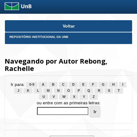
Skip
Voltar
navigation
REPOSITÓRIO INSTITUCIONAL DA UNB
Navegando por Autor Rebong,
Rachelle
Ir para:
0-9
A
B
C
D
E
F
G
H
I
J
K
L
M
N
O
P
Q
R
S
T
U
V
W
X
Y
Z
ou entre com as primeiras letras: