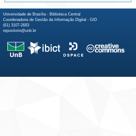
Universidade de Brasília - Biblioteca Central
Coordenadoria de Gestão da Informação Digital - GID
(61) 3107-2683
repositorio@unb.br
Fale conosco
Sobre