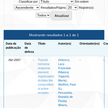
Classificar por:
Em ordem:
Resultados/Página
Registro(s):
Mostrando resultados 1 a 1 de 1
Data de
Data
Título
Autor(es)
Orientador(es)
Coo
publicação
de
defesa
Abr-2007
-
Thyroid
Velasco,
-
-
hormone
Lara
response
Franciele
element
Ribeiro
;
organization
Togashi,
dictates the
Marie
;
composition
Walfish, Paul
of active
G.
;
receptor
Pessanha,
Rutnéia de
Paula
;
Moura,