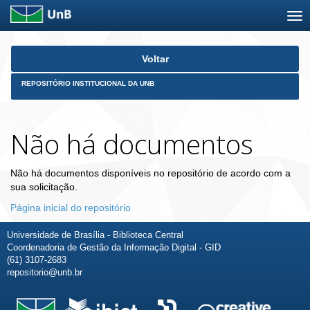
Skip
Voltar
navigation
REPOSITÓRIO INSTITUCIONAL DA UNB
Não há documentos
Não há documentos disponíveis no repositório de acordo com a
sua solicitação.
Página inicial do repositório
Universidade de Brasília - Biblioteca Central
Coordenadoria de Gestão da Informação Digital - GID
(61) 3107-2683
repositorio@unb.br