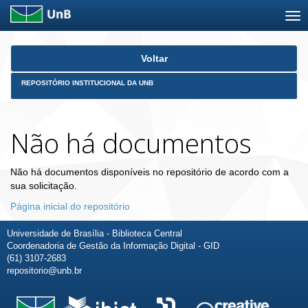
Skip
Voltar
navigation
REPOSITÓRIO INSTITUCIONAL DA UNB
Não há documentos
Não há documentos disponíveis no repositório de acordo com a
sua solicitação.
Página inicial do repositório
Universidade de Brasília - Biblioteca Central
Coordenadoria de Gestão da Informação Digital - GID
(61) 3107-2683
repositorio@unb.br