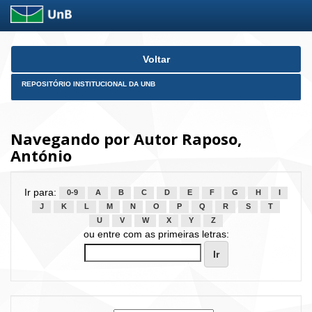
Skip
Voltar
navigation
REPOSITÓRIO INSTITUCIONAL DA UNB
Navegando por Autor Raposo,
António
Ir para:
0-9
A
B
C
D
E
F
G
H
I
J
K
L
M
N
O
P
Q
R
S
T
U
V
W
X
Y
Z
ou entre com as primeiras letras: