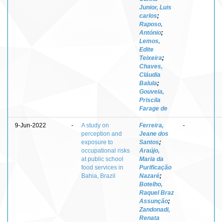
Junior, Luis
carlos
;
Raposo,
António
;
Lemos,
Edite
Teixeira
;
Chaves,
Cláudia
Balula
;
Gouveia,
Priscila
Farage de
9-Jun-2022
-
A study on
Ferreira,
-
perception and
Jeane dos
exposure to
Santos
;
occupational risks
Araújo,
at public school
Maria da
food services in
Purificação
Bahia, Brazil
Nazaré
;
Botelho,
Raquel Braz
Assunção
;
Zandonadi,
Renata