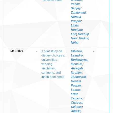
Yadav,
Sanjay
;
Zandonadi,
Renata
Puppin
;
Linda
Heejung
Lho
;
Heesup
Han
;
Thakur,
Neha
Mai-2024
-
A pilot study on
Oliveira,
-
dietary choices at
Leandro
;
universities :
BinMowyna,
vending
Mona N.
;
machines,
Alasqah,
canteens, and
Ibrahim
;
lunch from home
Zandonadi,
Renata
Puppin
;
Lemos,
Edite
Teixeira
;
Chaves,
Cláudia
;
Alturki,