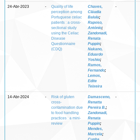
24-Abr-2023
-
Quality of life
Chaves,
-
perception among
Cláudia
Portuguese celiac
Balula
;
patients : a cross-
Raposo,
sectional study
António
;
using the Celiac
Zandonadi,
Disease
Renata
Questionnaire
Puppin
;
(CDQ)
Nakano,
Eduardo
Yoshio
;
Ramos,
Fernando
;
Lemos,
Edite
Teixeira
14-Abr-2024
-
Risk of gluten
Damasceno,
-
cross-
Renatta
contamination due
Pereira B.
;
to food handling
Zandonadi,
practices : a mini-
Renata
review
Puppin
;
Mendes,
Marcela
;
Cunha