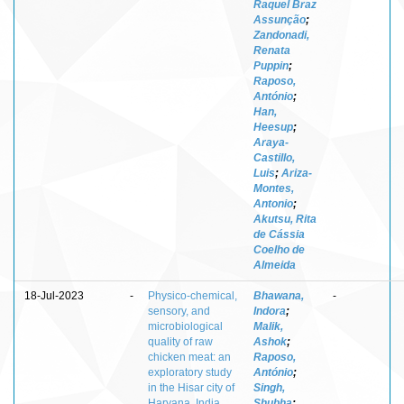
Raquel Braz
Assunção
;
Zandonadi,
Renata
Puppin
;
Raposo,
António
;
Han,
Heesup
;
Araya-
Castillo,
Luis
;
Ariza-
Montes,
Antonio
;
Akutsu, Rita
de Cássia
Coelho de
Almeida
18-Jul-2023
-
Physico-chemical,
Bhawana,
-
sensory, and
Indora
;
microbiological
Malik,
quality of raw
Ashok
;
chicken meat: an
Raposo,
exploratory study
António
;
in the Hisar city of
Singh,
Haryana, India
Shubha
;