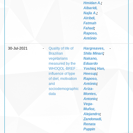
Hmidan A.
;
Albaridi,
Najla A.
;
Alribdi,
Fatmah
Fahad
;
Raposo,
António
30-Jul-2021
-
Quality of life of
Hargreaves,
-
Brazilian
Shila Minari
;
vegetarians
Nakano,
measured by the
Eduardo
WHOQOL-BREF :
Yoshio
;
Han,
influence of type
Heesup
;
of diet, motivation
Raposo,
and
António
;
sociodemographic
Ariza-
data
Montes,
Antonio
;
Vega-
Muñoz,
Alejandro
;
Zandonadi,
Renata
Puppin