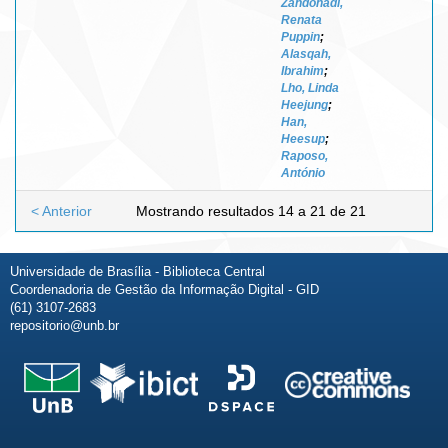
Zandonadi,
Renata
Puppin
;
Alasqah,
Ibrahim
;
Lho, Linda
Heejung
;
Han,
Heesup
;
Raposo,
António
< Anterior
Mostrando resultados 14 a 21 de 21
Universidade de Brasília - Biblioteca Central
Coordenadoria de Gestão da Informação Digital - GID
(61) 3107-2683
repositorio@unb.br