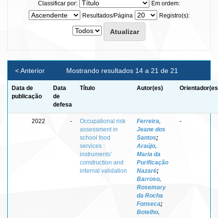
Classificar por:
Em ordem:
Resultados/Página
Registro(s):
< Anterior
Mostrando resultados 14 a 21 de 21
Data de
Data
Título
Autor(es)
Orientador(es
publicação
de
defesa
2022
-
Occupational risk
Ferreira,
-
assessment in
Jeane dos
school food
Santos
;
services :
Araújo,
instruments’
Maria da
construction and
Purificação
internal validation
Nazaré
;
Barroso,
Rosemary
da Rocha
Fonseca
;
Botelho,