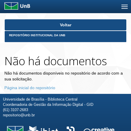
Skip
Voltar
navigation
REPOSITÓRIO INSTITUCIONAL DA UNB
Não há documentos
Não há documentos disponíveis no repositório de acordo com a
sua solicitação.
Página inicial do repositório
Universidade de Brasília - Biblioteca Central
Coordenadoria de Gestão da Informação Digital - GID
(61) 3107-2683
repositorio@unb.br