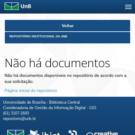
Skip
Voltar
navigation
REPOSITÓRIO INSTITUCIONAL DA UNB
Não há documentos
Não há documentos disponíveis no repositório de acordo com a
sua solicitação.
Página inicial do repositório
Universidade de Brasília - Biblioteca Central
Coordenadoria de Gestão da Informação Digital - GID
(61) 3107-2683
repositorio@unb.br