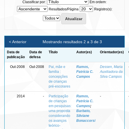
Classificar por:
Em ordem:
Resultados/Página
Registro(s):
< Anterior
Mostrando resultados 2 a 3 de 3
Data de
Data de
Título
Autor(es)
Orientador(es)
publicação
defesa
Out-2008
Out-2008
Pai, mãe e
Ramos,
Dessen, Maria
família :
Patrícia C.
Auxiliadora da
concepções
Campos
Silva Campos
de crianças
pré-escolares
2014
-
Participação
Ramos,
-
de crianças
Patrícia C.
em pesquisas:
Campos
;
uma proposta
Barbato,
considerando
Silviane
os avanços
Bonaccorsi
teórico-