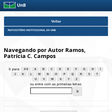
Skip
Voltar
navigation
REPOSITÓRIO INSTITUCIONAL DA UNB
Navegando por Autor Ramos,
Patrícia C. Campos
Ir para:
0-9
A
B
C
D
E
F
G
H
I
J
K
L
M
N
O
P
Q
R
S
T
U
V
W
X
Y
Z
ou entre com as primeiras letras: