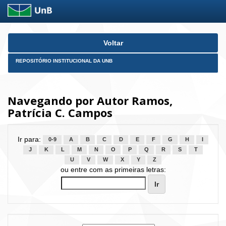
Skip
Voltar
navigation
REPOSITÓRIO INSTITUCIONAL DA UNB
Navegando por Autor Ramos,
Patrícia C. Campos
Ir para:
0-9
A
B
C
D
E
F
G
H
I
J
K
L
M
N
O
P
Q
R
S
T
U
V
W
X
Y
Z
ou entre com as primeiras letras: