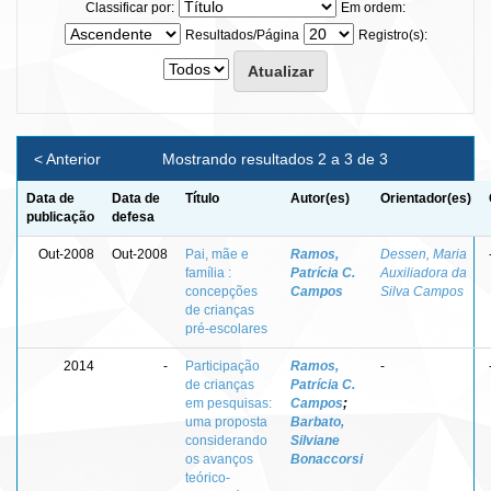
Classificar por:
Em ordem:
Resultados/Página
Registro(s):
< Anterior
Mostrando resultados 2 a 3 de 3
Data de
Data de
Título
Autor(es)
Orientador(es)
publicação
defesa
Out-2008
Out-2008
Pai, mãe e
Ramos,
Dessen, Maria
família :
Patrícia C.
Auxiliadora da
concepções
Campos
Silva Campos
de crianças
pré-escolares
2014
-
Participação
Ramos,
-
de crianças
Patrícia C.
em pesquisas:
Campos
;
uma proposta
Barbato,
considerando
Silviane
os avanços
Bonaccorsi
teórico-