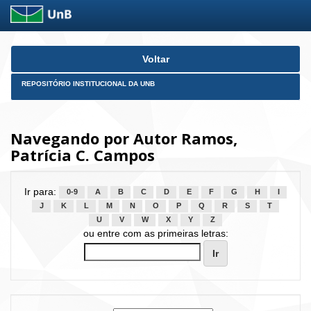
Skip
Voltar
navigation
REPOSITÓRIO INSTITUCIONAL DA UNB
Navegando por Autor Ramos,
Patrícia C. Campos
Ir para:
0-9
A
B
C
D
E
F
G
H
I
J
K
L
M
N
O
P
Q
R
S
T
U
V
W
X
Y
Z
ou entre com as primeiras letras: