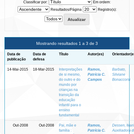
Classificar por:
Em ordem:
Resultados/Página
Registro(s):
Mostrando resultados 1 a 3 de 3
Data de
Data de
Título
Autor(es)
Orientador(e
publicação
defesa
14-Mai-2015
18-Mar-2015
Interpretações
Ramos,
Barbato,
de si mesmo,
Patrícia C.
Silviane
do outro e do
Campos
Bonaccorsi
mundo por
crianças na
transição da
educação
infantil para o
ensino
fundamental
Out-2008
Out-2008
Pai, mãe e
Ramos,
Dessen, Mari
família :
Patrícia C.
Auxiliadora 