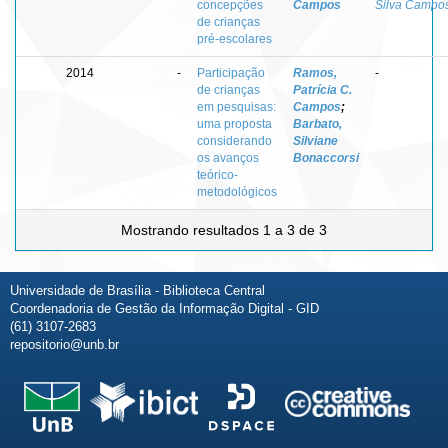
concepções
Campos
Silva Campo
de crianças
pré-escolares
2014
-
Participação
Ramos,
-
de crianças
Patrícia C.
em pesquisas:
Campos
;
uma proposta
Barbato,
considerando
Silviane
os avanços
Bonaccorsi
teórico-
metodológicos
Mostrando resultados 1 a 3 de 3
Universidade de Brasília - Biblioteca Central
Coordenadoria de Gestão da Informação Digital - GID
(61) 3107-2683
repositorio@unb.br